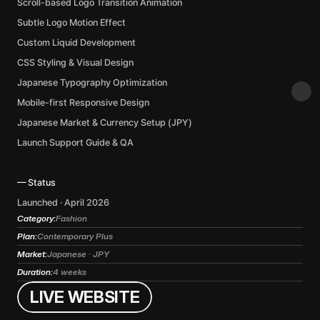
Scroll-based Logo Transition Animation 
Subtle Logo Motion Effect
Custom Liquid Development 
CSS Styling & Visual Design 
Japanese Typography Optimization 
Mobile-first Responsive Design 
Japanese Market & Currency Setup (JPY) 
Launch Support Guide & QA  
— Status  
Launched · April 2026
Category:
Fashion
Plan:
Contemporary Plus
Market:
Japanese · JPY
Duration:
4 weeks
L
I
V
E
W
E
B
S
I
T
E