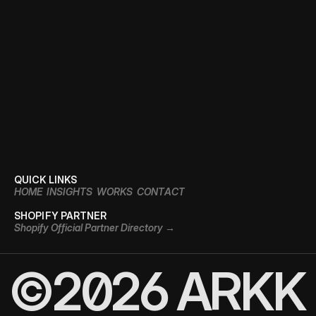
빠르고 정확한 소통은 기본, 무엇보다 브
"ARKK truly understoo
드에 대한 이해도! 기대치를 넘는 결과
and translated it into 
에 감탄했습니다."
store that feels refined
and authentic."
ASHION CONTEMPORARY BRAND
K-BEAUTY BRAND
ontemporary Plus Plan - JP
Contemporary Plan - E
QUICK LINKS
H
O
M
E
I
N
S
I
G
H
T
S
W
O
R
K
S
C
O
N
T
A
C
T
SHOPIFY PARTNER
S
h
o
p
i
f
y
O
f
f
i
c
i
a
l
P
a
r
t
n
e
r
D
i
r
e
c
t
o
r
y
→
©2026 ARKK
Let's Build.