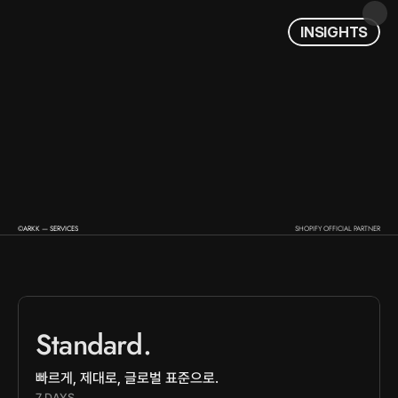
I
N
S
I
G
H
T
S
©ARKK — SERVICES
SHOPIFY OFFICIAL PARTNER
Standard.
S
e
r
v
i
c
e
s
.
빠르게, 제대로, 글로벌 표준으로.
7 DAYS