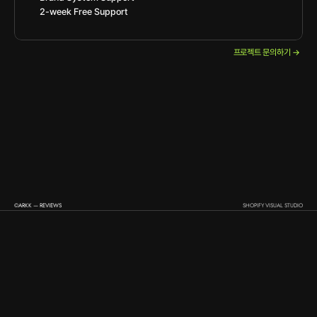
2-week Free Support
프로젝트 문의하기 →
©ARKK — REVIEWS
SHOPIFY VISUAL STUDIO