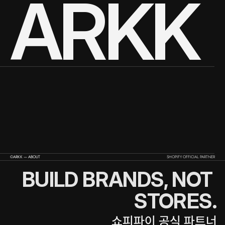
ARKK
©ARKK — ABOUT
SHOPIFY OFFICIAL PARTNER
BUILD BRANDS, NOT 
STORES.
쇼피파이 공식 파트너