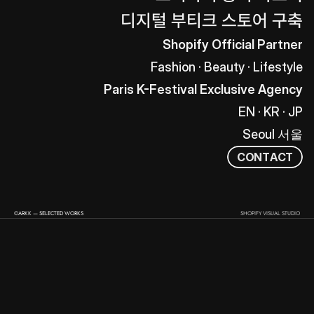
디지털 부티크 스토어 구축
Shopify Official Partner
Fashion · Beauty · Lifestyle
Paris K-Festival Exclusive Agency
EN · KR · JP
Seoul 서울
C
O
N
T
A
C
T
©ARKK — SELECTED WORKS
SHOPIFY VISUAL STUDIO